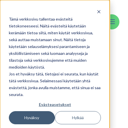
Skip
to
Tämä verkkosivu tallentaa evästeitä
content
tietokoneeseesi. Näitä evästeitä käytetään
kerämään tietoa siitä, miten käytät verkkosivua,
sekä auttaa muistamaan sinut. Näitä tietoja
käytetään selauselämyksesi parantamiseen ja
yksilöllistämiseen sekä luomaan analyyseja ja
tilastoja sekä verkkosivujemme että muiden
medioiden käytöstä.
Jos et hyväksy tätä, tietojasi ei seurata, kun käytät
tätä verkkosivua. Selaimessasi käytetään yhtä
evästettä, jonka avulla muistamme, että sinua ei saa
seurata.
Evästeasetukset
Hyväksy
Hylkää