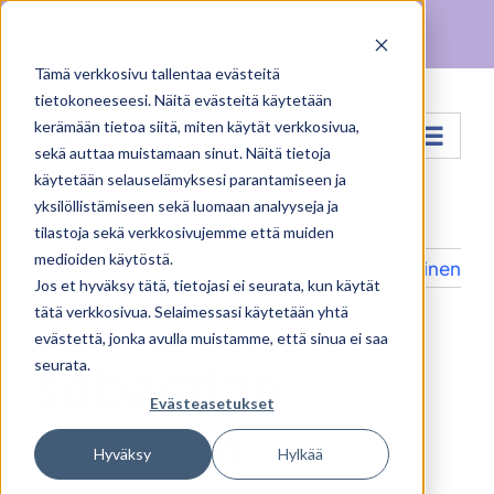
Skip
Facebook
X
Instagram
Pinterest
to
Tämä verkkosivu tallentaa evästeitä
content
tietokoneeseesi. Näitä evästeitä käytetään
kerämään tietoa siitä, miten käytät verkkosivua,
Siirry...
sekä auttaa muistamaan sinut. Näitä tietoja
käytetään selauselämyksesi parantamiseen ja
yksilöllistämiseen sekä luomaan analyyseja ja
tilastoja sekä verkkosivujemme että muiden
medioiden käytöstä.
Edellinen
Jos et hyväksy tätä, tietojasi ei seurata, kun käytät
tätä verkkosivua. Selaimessasi käytetään yhtä
evästettä, jonka avulla muistamme, että sinua ei saa
sebastian-
seurata.
Evästeasetukset
svenson-
Hyväksy
Hylkää