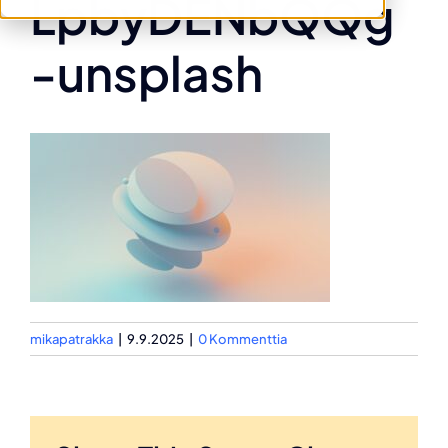
LpbyDENbQQg
-unsplash
mikapatrakka
|
9.9.2025
|
0 Kommenttia