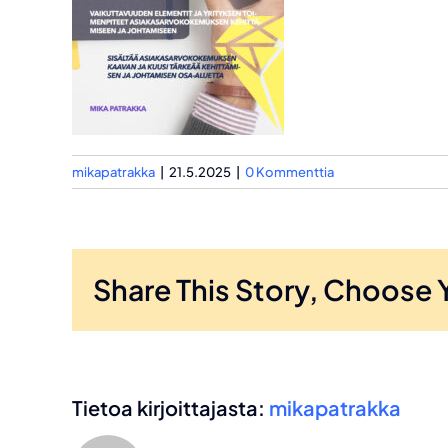
mikapatrakka
|
21.5.2025
|
0 Kommenttia
Share This Story, Choose 
Tietoa kirjoittajasta:
mikapatrakka