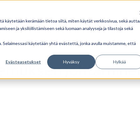
tä käytetään kerämään tietoa siitä, miten käytät verkkosivua, sekä autta
iseen ja yksilöllistämiseen sekä luomaan analyyseja ja tilastoja sekä
ua. Selaimessasi käytetään yhtä evästettä, jonka avulla muistamme, että
Evästeasetukset
Hyväksy
Hylkää
emuksen johtaminen