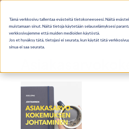
Skip
Facebook
X
Instagram
Pinterest
to
Tämä verkkosivu tallentaa evästeitä tietokoneeseesi. Näitä evästei
content
muistamaan sinut. Näitä tietoja käytetään selauselämyksesi parantam
verkkosivujemme että muiden medioiden käytöstä.
Jos et hyväksy tätä, tietojasi ei seurata, kun käytät tätä verkkosiv
sinua ei saa seurata.
Asiakasarvokok