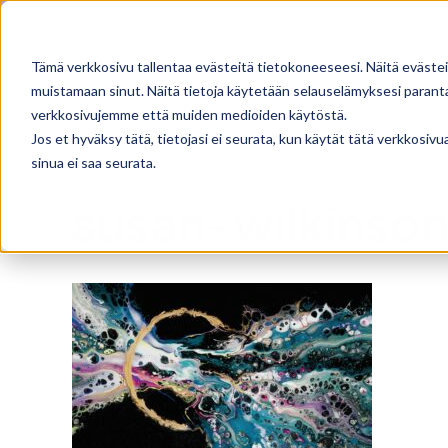
Skip
Facebook
X
Instagram
Pinterest
to
Tämä verkkosivu tallentaa evästeitä tietokoneeseesi. Näitä evästei
content
muistamaan sinut. Näitä tietoja käytetään selauselämyksesi parantam
verkkosivujemme että muiden medioiden käytöstä.
Jos et hyväksy tätä, tietojasi ei seurata, kun käytät tätä verkkosiv
sinua ei saa seurata.
susan-wilkins