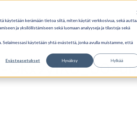
tä käytetään kerämään tietoa siitä, miten käytät verkkosivua, sekä autta
iseen ja yksilöllistämiseen sekä luomaan analyyseja ja tilastoja sekä
ua. Selaimessasi käytetään yhtä evästettä, jonka avulla muistamme, että
Evästeasetukset
Hyväksy
Hylkää
on-Gkx9y1KU_00-un