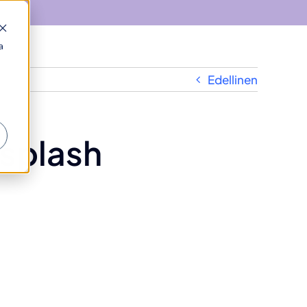
a
Edellinen
splash