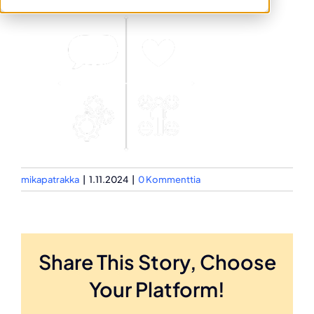
mikapatrakka
|
1.11.2024
|
0 Kommenttia
Share This Story, Choose
Your Platform!