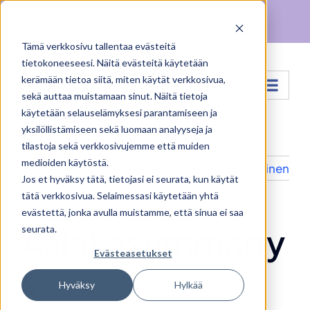
Skip
Facebook
X
Instagram
Pinterest
to
Tämä verkkosivu tallentaa evästeitä
content
tietokoneeseesi. Näitä evästeitä käytetään
kerämään tietoa siitä, miten käytät verkkosivua,
Siirry...
sekä auttaa muistamaan sinut. Näitä tietoja
käytetään selauselämyksesi parantamiseen ja
yksilöllistämiseen sekä luomaan analyyseja ja
tilastoja sekä verkkosivujemme että muiden
medioiden käytöstä.
Edellinen
Jos et hyväksy tätä, tietojasi ei seurata, kun käytät
tätä verkkosivua. Selaimessasi käytetään yhtä
evästettä, jonka avulla muistamme, että sinua ei saa
Asiakasymmarry
seurata.
Evästeasetukset
s
Hyväksy
Hylkää