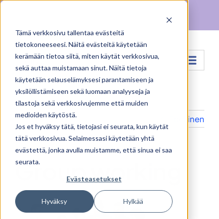
Skip
Facebook
X
Instagram
Pinterest
to
Tämä verkkosivu tallentaa evästeitä
content
tietokoneeseesi. Näitä evästeitä käytetään
kerämään tietoa siitä, miten käytät verkkosivua,
Siirry...
sekä auttaa muistamaan sinut. Näitä tietoja
käytetään selauselämyksesi parantamiseen ja
yksilöllistämiseen sekä luomaan analyyseja ja
tilastoja sekä verkkosivujemme että muiden
medioiden käytöstä.
Edellinen
Jos et hyväksy tätä, tietojasi ei seurata, kun käytät
tätä verkkosivua. Selaimessasi käytetään yhtä
evästettä, jonka avulla muistamme, että sinua ei saa
Group working
seurata.
Evästeasetukset
Hyväksy
Hylkää