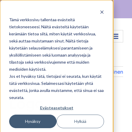
Skip
Facebook
X
Instagram
Pinterest
to
Tämä verkkosivu tallentaa evästeitä
content
tietokoneeseesi. Näitä evästeitä käytetään
kerämään tietoa siitä, miten käytät verkkosivua,
Siirry...
sekä auttaa muistamaan sinut. Näitä tietoja
käytetään selauselämyksesi parantamiseen ja
yksilöllistämiseen sekä luomaan analyyseja ja
tilastoja sekä verkkosivujemme että muiden
medioiden käytöstä.
Edellinen
Jos et hyväksy tätä, tietojasi ei seurata, kun käytät
tätä verkkosivua. Selaimessasi käytetään yhtä
evästettä, jonka avulla muistamme, että sinua ei saa
Logo
seurata.
Evästeasetukset
Hyväksy
Hylkää
Logo