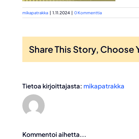
mikapatrakka
|
1.11.2024
|
0 Kommenttia
Share This Story, Choose 
Tietoa kirjoittajasta:
mikapatrakka
Kommentoi aihetta...