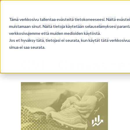
Skip
Facebook
X
Instagram
Pinterest
to
Tämä verkkosivu tallentaa evästeitä tietokoneeseesi. Näitä evästei
content
muistamaan sinut. Näitä tietoja käytetään selauselämyksesi parantam
verkkosivujemme että muiden medioiden käytöstä.
Jos et hyväksy tätä, tietojasi ei seurata, kun käytät tätä verkkosiv
sinua ei saa seurata.
CVE-Canvas he