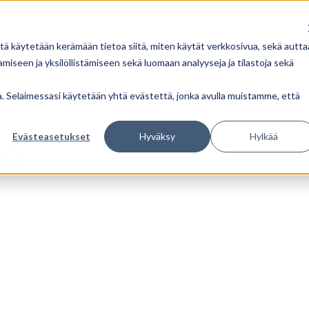
tä käytetään kerämään tietoa siitä, miten käytät verkkosivua, sekä autta
iseen ja yksilöllistämiseen sekä luomaan analyyseja ja tilastoja sekä
ua. Selaimessasi käytetään yhtä evästettä, jonka avulla muistamme, että
Evästeasetukset
Hyväksy
Hylkää
ro