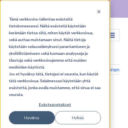
Skip
Facebook
X
Instagram
Pinterest
to
Tämä verkkosivu tallentaa evästeitä
content
tietokoneeseesi. Näitä evästeitä käytetään
kerämään tietoa siitä, miten käytät verkkosivua,
Siirry...
sekä auttaa muistamaan sinut. Näitä tietoja
käytetään selauselämyksesi parantamiseen ja
yksilöllistämiseen sekä luomaan analyyseja ja
tilastoja sekä verkkosivujemme että muiden
medioiden käytöstä.
Edellinen
Jos et hyväksy tätä, tietojasi ei seurata, kun käytät
tätä verkkosivua. Selaimessasi käytetään yhtä
evästettä, jonka avulla muistamme, että sinua ei saa
cx
seurata.
Evästeasetukset
Hyväksy
Hylkää