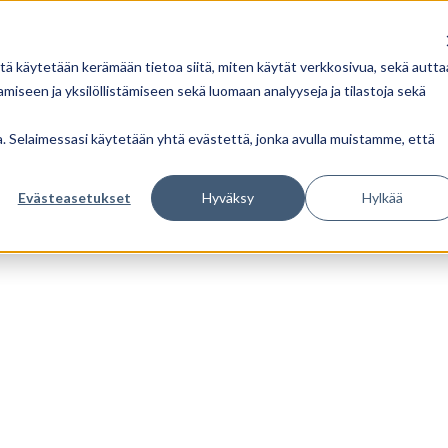
tä käytetään kerämään tietoa siitä, miten käytät verkkosivua, sekä autta
iseen ja yksilöllistämiseen sekä luomaan analyyseja ja tilastoja sekä
ua. Selaimessasi käytetään yhtä evästettä, jonka avulla muistamme, että
Evästeasetukset
Hyväksy
Hylkää