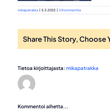
mikapatrakka
|
5.3.2025
|
0 Kommenttia
Share This Story, Choose 
Tietoa kirjoittajasta:
mikapatrakka
Kommentoi aihetta...