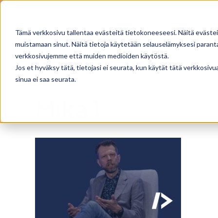
Skip
Facebook
X
Instagram
Pinterest
to
Tämä verkkosivu tallentaa evästeitä tietokoneeseesi. Näitä evästei
content
muistamaan sinut. Näitä tietoja käytetään selauselämyksesi parantam
verkkosivujemme että muiden medioiden käytöstä.
Jos et hyväksy tätä, tietojasi ei seurata, kun käytät tätä verkkosiv
sinua ei saa seurata.
Mika 1