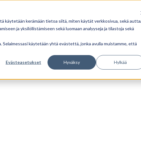
tä käytetään kerämään tietoa siitä, miten käytät verkkosivua, sekä autta
iseen ja yksilöllistämiseen sekä luomaan analyyseja ja tilastoja sekä
ua. Selaimessasi käytetään yhtä evästettä, jonka avulla muistamme, että
Evästeasetukset
Hyväksy
Hylkää