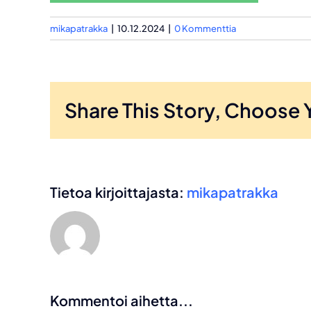
mikapatrakka
|
10.12.2024
|
0 Kommenttia
Share This Story, Choose 
Tietoa kirjoittajasta:
mikapatrakka
Kommentoi aihetta...