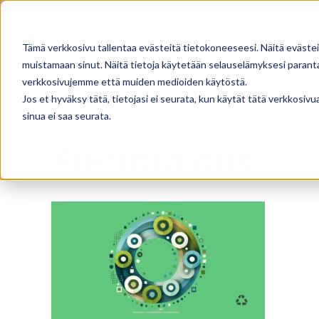
Skip
Facebook
X
Instagram
Pinterest
to
Tämä verkkosivu tallentaa evästeitä tietokoneeseesi. Näitä evästei
content
muistamaan sinut. Näitä tietoja käytetään selauselämyksesi parantam
verkkosivujemme että muiden medioiden käytöstä.
Jos et hyväksy tätä, tietojasi ei seurata, kun käytät tätä verkkosiv
sinua ei saa seurata.
Kiertotalous