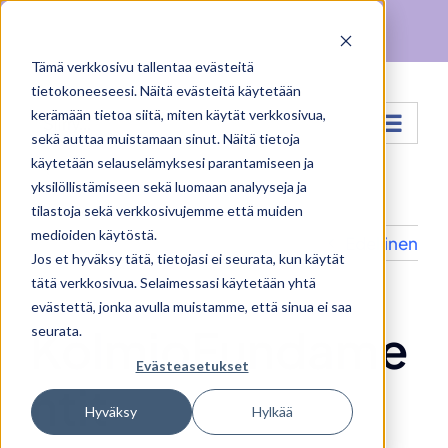
Skip
Facebook
X
Instagram
Pinterest
to
Tämä verkkosivu tallentaa evästeitä
content
tietokoneeseesi. Näitä evästeitä käytetään
kerämään tietoa siitä, miten käytät verkkosivua,
Siirry...
sekä auttaa muistamaan sinut. Näitä tietoja
käytetään selauselämyksesi parantamiseen ja
yksilöllistämiseen sekä luomaan analyyseja ja
tilastoja sekä verkkosivujemme että muiden
medioiden käytöstä.
Edellinen
Jos et hyväksy tätä, tietojasi ei seurata, kun käytät
tätä verkkosivua. Selaimessasi käytetään yhtä
evästettä, jonka avulla muistamme, että sinua ei saa
KolmioFundame
seurata.
Evästeasetukset
ntit
Hyväksy
Hylkää