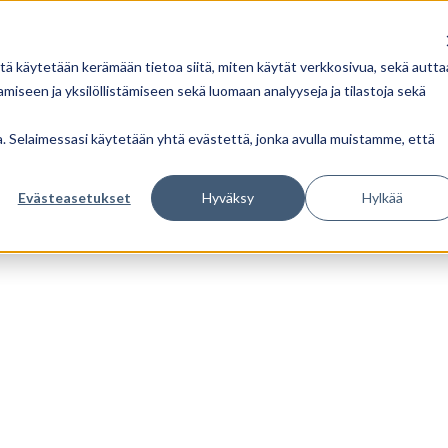
tä käytetään kerämään tietoa siitä, miten käytät verkkosivua, sekä autta
iseen ja yksilöllistämiseen sekä luomaan analyyseja ja tilastoja sekä
ua. Selaimessasi käytetään yhtä evästettä, jonka avulla muistamme, että
Evästeasetukset
Hyväksy
Hylkää