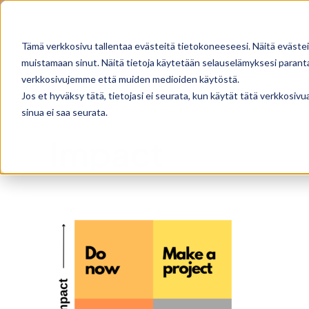
Skip
Facebook
X
Instagram
Pinterest
to
Tämä verkkosivu tallentaa evästeitä tietokoneeseesi. Näitä evästei
content
muistamaan sinut. Näitä tietoja käytetään selauselämyksesi parantam
verkkosivujemme että muiden medioiden käytöstä.
Jos et hyväksy tätä, tietojasi ei seurata, kun käytät tätä verkkosiv
sinua ei saa seurata.
Impact