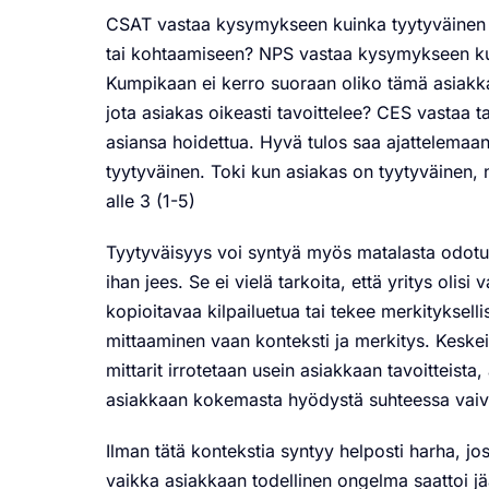
CSAT vastaa kysymykseen kuinka tyytyväinen 
tai kohtaamiseen?
NPS vastaa kysymykseen kuin
Kumpikaan ei kerro suoraan oliko tämä asiakka
jota asiakas oikeasti tavoittelee? CES vastaa 
asiansa hoidettua. Hyvä tulos saa ajattelemaan,
tyytyväinen. Toki kun asiakas on tyytyväinen, ni
alle 3 (1-5)
Tyytyväisyys voi syntyä myös matalasta odotukse
ihan jees. Se ei vielä tarkoita, että yritys olis
kopioitavaa kilpailuetua tai tekee merkitykselli
mittaaminen vaan konteksti ja merkitys. Keske
mittarit irrotetaan usein a
siakkaan tavoitteista,
a
siakkaan kokemasta hyödystä suhteessa vaivaa
Ilman tätä kontekstia syntyy helposti harha, j
vaikka asiakkaan todellinen ongelma saattoi jää