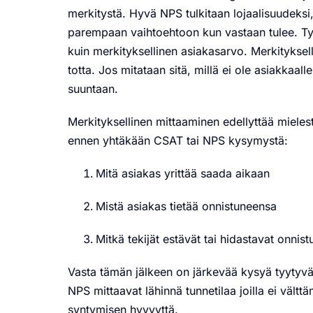
merkitystä. Hyvä NPS tulkitaan lojaalisuudeksi,
parempaan vaihtoehtoon kun vastaan tulee.
Ty
kuin merkityksellinen asiakasarvo.
Merkityksel
totta.
Jos mitataan sitä, millä ei ole asiakkaall
suuntaan.
Merkityksellinen mittaaminen edellyttää miele
ennen yhtäkään CSAT tai NPS kysymystä:
Mitä asiakas yrittää saada aikaan
Mistä asiakas tietää onnistuneensa
Mitkä tekijät estävät tai hidastavat onnist
Vasta tämän jälkeen on järkevää kysyä tyytyväi
NPS mittaavat lähinnä tunnetilaa joilla ei vältt
syntymisen hyvyyttä.