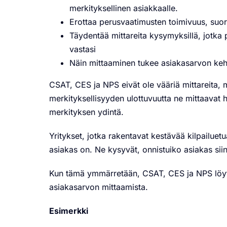
merkityksellinen asiakkaalle.
Erottaa perusvaatimusten toimivuus, suori
Täydentää mittareita kysymyksillä, jotka p
vastasi
Näin mittaaminen tukee asiakasarvon kehi
CSAT, CES ja NPS eivät ole vääriä mittareita, 
merkityksellisyyden ulottuvuutta ne mittaavat
merkityksen ydintä.
Yritykset, jotka rakentavat kestävää kilpailue
asiakas on. Ne kysyvät, onnistuiko asiakas siin
Kun tämä ymmärretään, CSAT, CES ja NPS löy
asiakasarvon mittaamista.
Esimerkki