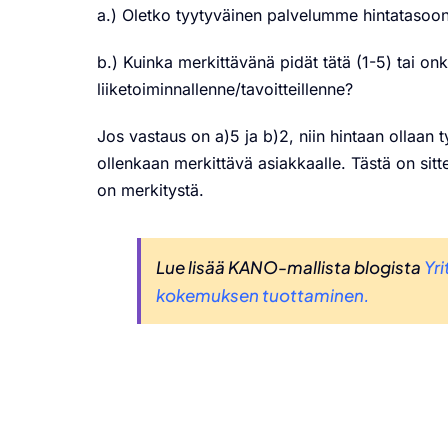
a.) Oletko tyytyväinen palvelumme hintatasoon
b.) Kuinka merkittävänä pidät tätä (1-5) tai onk
liiketoiminnallenne/tavoitteillenne?
Jos vastaus on a)5 ja b)2, niin hintaan ollaan t
ollenkaan merkittävä asiakkaalle. Tästä on sitt
on merkitystä.
Lue lisää KANO-mallista blogista
Yr
kokemuksen tuottaminen.