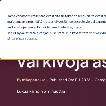
Skip
to
Tämä verkkosivu tallentaa evästeitä tietokoneeseesi. Näitä evästei
content
muistamaan sinut. Näitä tietoja käytetään selauselämyksesi parantam
verkkosivujemme että muiden medioiden käytöstä.
Mittaatko 
Jos et hyväksy tätä, tietojasi ei seurata, kun käytät tätä verkkosiv
sinua ei saa seurata.
vai kivoja a
By
mikapatrakka
-
Published On: 11.1.2026
-
Categ
Lukuaika noin
3
minuuttia