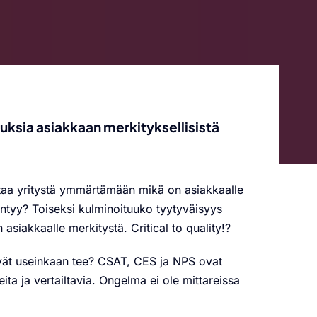
uksia asiakkaan merkityksellisistä
ttaa yritystä ymmärtämään mikä on asiakkaalle
syntyy? Toiseksi kulminoituuko tyytyväisyys
on asiakkaalle merkitystä.
Critical to quality!?
ivät useinkaan tee? CSAT, CES ja NPS ovat
ita ja vertailtavia. Ongelma ei ole mittareissa