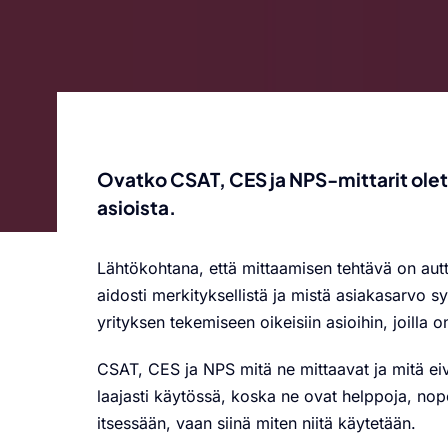
Ovatko CSAT, CES ja NPS-mittarit olet
asioista.
Lähtökohtana, että mittaamisen tehtävä on au
aidosti merkityksellistä ja mistä asiakasarvo 
yrityksen tekemiseen oikeisiin asioihin, joilla 
CSAT, CES ja NPS mitä ne mittaavat ja mitä e
laajasti käytössä, koska ne ovat helppoja, nope
itsessään, vaan siinä miten niitä käytetään.