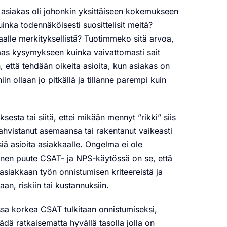
asiakas oli johonkin yksittäiseen kokemukseen
ka todennäköisesti suosittelisit meitä?
alle merkityksellistä? Tuotimmeko sitä arvoa,
taas kysymykseen kuinka vaivattomasti sait
 että tehdään oikeita asioita, kun asiakas on
in ollaan jo pitkällä ja tillanne parempi kuin
sta tai siitä, ettei mikään mennyt ”rikki” siis
i vahvistanut asemaansa tai rakentanut vaikeasti
siä asioita asiakkaalle.
Ongelma ei ole
inen puute CSAT- ja NPS-käytössä on se, että
 a
siakkaan työn onnistumisen kriteereistä ja
n, riskiin tai kustannuksiin.
ossa korkea CSAT tulkitaan onnistumiseksi,
dä ratkaisematta hyvällä tasolla jolla on