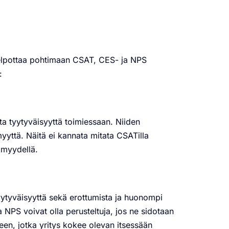
elpottaa pohtimaan CSAT, CES- ja NPS
:
ota tyytyväisyyttä toimiessaan. Niiden
yttä. Näitä ei kannata mitata CSATilla
tömyydellä.
yytyväisyyttä sekä erottumista ja huonompi
NPS voivat olla perusteltuja, jos ne sidotaan
een, jotka yritys kokee olevan itsessään