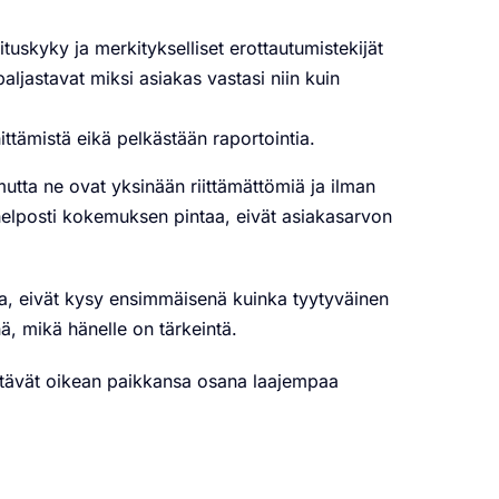
tuskyky ja merkitykselliset erottautumistekijät
aljastavat miksi asiakas vastasi niin kuin
ttämistä eikä pelkästään raportointia.
mutta ne ovat yksinään riittämättömiä ja ilman
 helposti kokemuksen pintaa, eivät asiakasarvon
tua, eivät kysy ensimmäisenä kuinka tyytyväinen
ä, mikä hänelle on tärkeintä.
tävät oikean paikkansa osana laajempaa