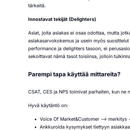
tärkeitä.
Innostavat tekijät (Delighters)
Asiat, joita asiakas ei osaa odottaa, mutta jo
asiakasarvokokemus ja usein myös suosittelut j
performance ja delighters tasoon, ei perusasio
sekoittavat nämä tasot toisiinsa, jolloin tulkinn
Parempi tapa käyttää mittareita?
CSAT, CES ja NPS toimivat parhaiten, kun ne nä
Hyvä käytäntö on:
Voice Of Market&Customer –> merkitys –
Ankkuroida kysymykset tiettyyn asiakkaan