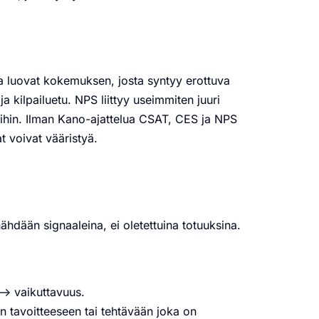
tka luovat kokemuksen, josta syntyy erottuva
a kilpailuetu.
NPS liittyy useimmiten juuri
ihin.
Ilman Kano-ajattelua CSAT, CES ja NPS
at voivat vääristyä.
hdään signaaleina, ei oletettuina totuuksina.
> vaikuttavuus.
 tavoitteeseen tai tehtävään joka on