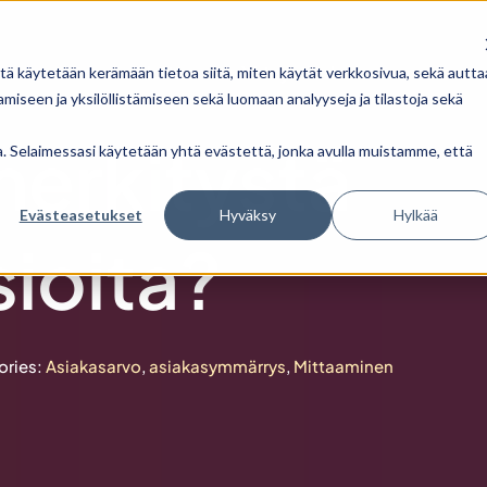
Aloitus
Aloitus
Yhteystiedot
Yhteystiedot
tä käytetään kerämään tietoa siitä, miten käytät verkkosivua, sekä autta
iseen ja yksilöllistämiseen sekä luomaan analyyseja ja tilastoja sekä
merkitystä
ua. Selaimessasi käytetään yhtä evästettä, jonka avulla muistamme, että
Evästeasetukset
Hyväksy
Hylkää
sioita?
ories:
Asiakasarvo
,
asiakasymmärrys
,
Mittaaminen