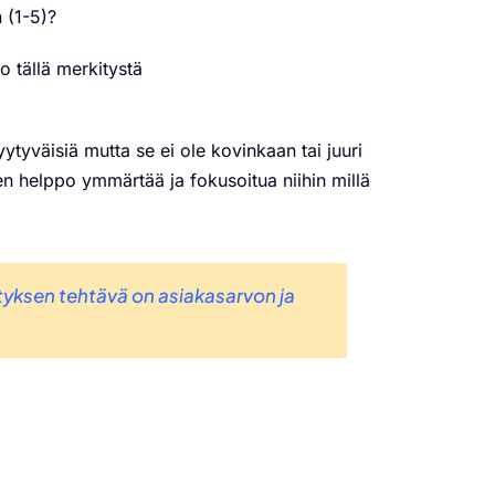
 (1-5)?
o tällä merkitystä
yytyväisiä mutta se ei ole kovinkaan tai juuri
en helppo ymmärtää ja fokusoitua niihin millä
ityksen tehtävä on asiakasarvon ja