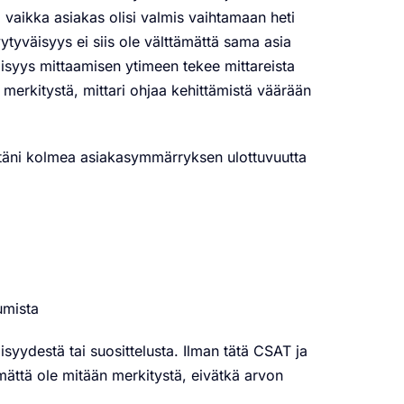
 vaikka asiakas olisi valmis vaihtamaan heti
ytyväisyys ei siis ole välttämättä sama asia
lisyys mittaamisen ytimeen tekee mittareista
e merkitystä, mittari ohjaa kehittämistä väärään
stäni kolmea asiakasymmärryksen ulottuvuutta
umista
syydestä tai suosittelusta.
Ilman tätä CSAT ja
ämättä ole mitään merkitystä, eivätkä arvon