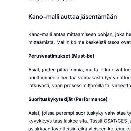
Kano-malli auttaa jäsentämään
Kano-malli antaa mittaamiseen pohjan, joka h
mittaamista.
Mallin kolme keskeistä tasoa ovat
Perusvaatimukset (Must-be)
Asiat, joiden pitää toimia, mutta jotka eivät tu
puuttuminen aiheuttaa voimakasta tyytymättömy
jatkuvasti, vaan prosessimittareilla tai virheet
Suorituskykytekijät (Performance)
Asiat, joissa parempi suorituskyky vahvistaa t
kyvykkyys taas laskee sitä.
Tässä CSAT/CES ja 
asiakkaan tavoitteisiin eikä yleiseen kokemuks