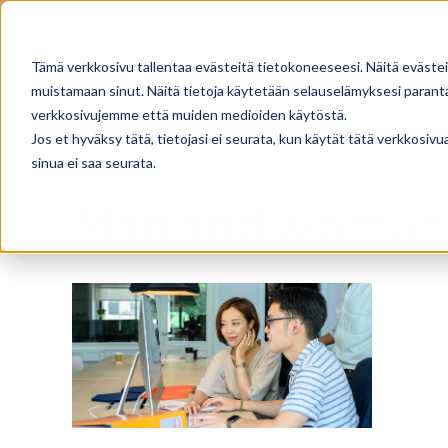
Skip
Facebook
X
Instagram
Pinterest
to
Tämä verkkosivu tallentaa evästeitä tietokoneeseesi. Näitä evästei
content
muistamaan sinut. Näitä tietoja käytetään selauselämyksesi parantam
verkkosivujemme että muiden medioiden käytöstä.
Jos et hyväksy tätä, tietojasi ei seurata, kun käytät tätä verkkosiv
sinua ei saa seurata.
Man and woman