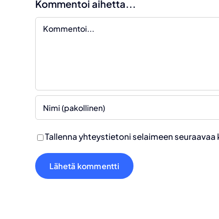
Kommentoi aihetta...
Kommentti
Tallenna yhteystietoni selaimeen seuraavaa 