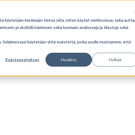
tä käytetään kerämään tietoa siitä, miten käytät verkkosivua, sekä autta
iseen ja yksilöllistämiseen sekä luomaan analyyseja ja tilastoja sekä
ua. Selaimessasi käytetään yhtä evästettä, jonka avulla muistamme, että
Evästeasetukset
Hyväksy
Hylkää
 watching compute