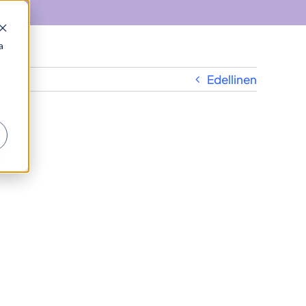
a
Edellinen
r