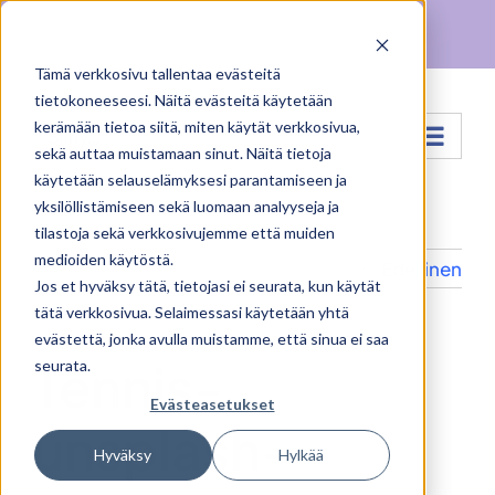
Skip
Facebook
X
Instagram
Pinterest
to
Tämä verkkosivu tallentaa evästeitä
content
tietokoneeseesi. Näitä evästeitä käytetään
kerämään tietoa siitä, miten käytät verkkosivua,
Siirry...
sekä auttaa muistamaan sinut. Näitä tietoja
käytetään selauselämyksesi parantamiseen ja
yksilöllistämiseen sekä luomaan analyyseja ja
tilastoja sekä verkkosivujemme että muiden
medioiden käytöstä.
Edellinen
Jos et hyväksy tätä, tietojasi ei seurata, kun käytät
tätä verkkosivua. Selaimessasi käytetään yhtä
evästettä, jonka avulla muistamme, että sinua ei saa
Tennis-
seurata.
Evästeasetukset
unsplash-
Hyväksy
Hylkää