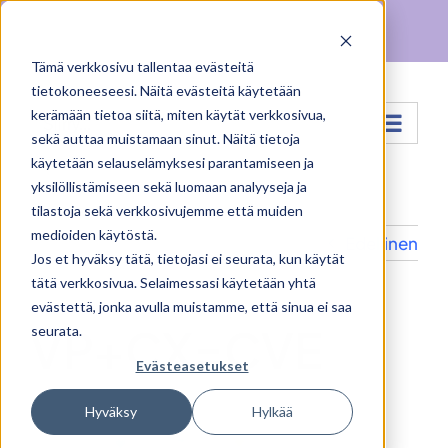
Skip
Facebook
X
Instagram
Pinterest
to
Tämä verkkosivu tallentaa evästeitä
content
tietokoneeseesi. Näitä evästeitä käytetään
kerämään tietoa siitä, miten käytät verkkosivua,
Siirry...
sekä auttaa muistamaan sinut. Näitä tietoja
käytetään selauselämyksesi parantamiseen ja
yksilöllistämiseen sekä luomaan analyyseja ja
tilastoja sekä verkkosivujemme että muiden
medioiden käytöstä.
Edellinen
Jos et hyväksy tätä, tietojasi ei seurata, kun käytät
tätä verkkosivua. Selaimessasi käytetään yhtä
evästettä, jonka avulla muistamme, että sinua ei saa
VP+CX=CVE
seurata.
Evästeasetukset
Hyväksy
Hylkää