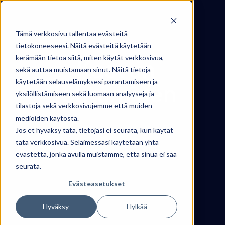
Skip
to
Tämä verkkosivu tallentaa evästeitä
content
tietokoneeseesi. Näitä evästeitä käytetään
kerämään tietoa siitä, miten käytät verkkosivua,
Kasvun
sekä auttaa muistamaan sinut. Näitä tietoja
käytetään selauselämyksesi parantamiseen ja
johtaminen
yksilöllistämiseen sekä luomaan analyyseja ja
tilastoja sekä verkkosivujemme että muiden
medioiden käytöstä.
Jos et hyväksy tätä, tietojasi ei seurata, kun käytät
tätä verkkosivua. Selaimessasi käytetään yhtä
evästettä, jonka avulla muistamme, että sinua ei saa
seurata.
Evästeasetukset
Hyväksy
Hylkää