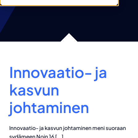
Innovaatio- ja
kasvun
johtaminen
Innovaatio- ja kasvun johtaminen meni suoraan
sydämeen Noin 16 [...]