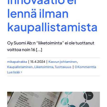
lennä ilman
kaupallistamista
Oy Suomi Ab:n “liiketoiminta” ei ole tuottanut
voittoa noin 16 [...]
mikapatrakka
|
15.4.2024
|
Kasvun johtaminen
,
Kaupallistaminen
,
Liiketoiminta
,
Tuottavuus
|
0 Kommenttia
Lue lisää