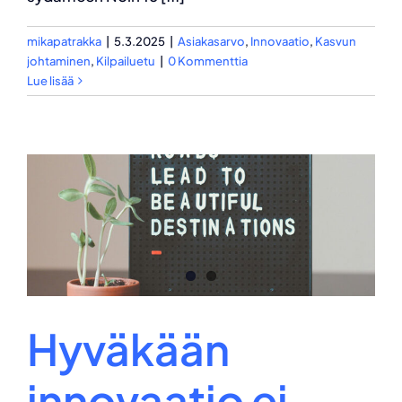
mikapatrakka
|
5.3.2025
|
Asiakasarvo
,
Innovaatio
,
Kasvun
johtaminen
,
Kilpailuetu
|
0 Kommenttia
Lue lisää
Hyväkään
innovaatio ei