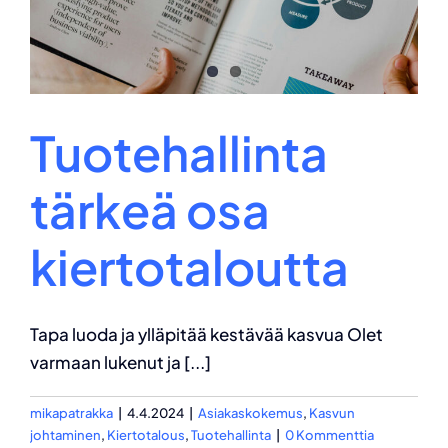
Tuotehallinta
tärkeä osa
kiertotaloutta
Tapa luoda ja ylläpitää kestävää kasvua Olet
varmaan lukenut ja [...]
mikapatrakka
|
4.4.2024
|
Asiakaskokemus
,
Kasvun
johtaminen
,
Kiertotalous
,
Tuotehallinta
|
0 Kommenttia